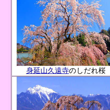
身延山久遠寺
のしだれ桜