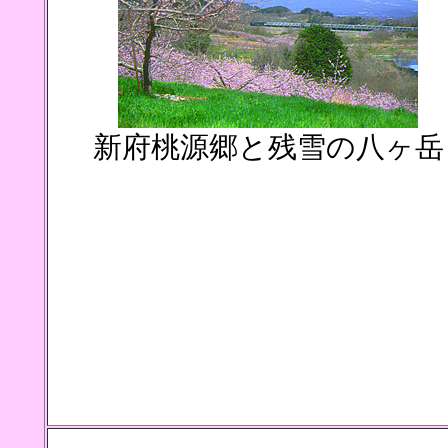
新府桃源郷と残雪の八ヶ岳