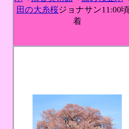
田の大糸桜
ジョナサン11:00
着