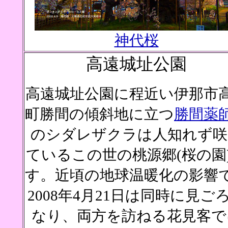
神代桜
高遠城址公園
高遠城址公園に程近い伊那市
町勝間の傾斜地に立つ
勝間薬
のシダレザクラは人知れず咲
ているこの世の桃源郷(桜の園
す。近頃の地球温暖化の影響
2008年4月21日は同時に見ご
なり、両方を訪ねる花見客で