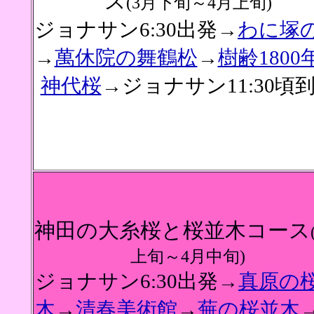
ス
(3月下旬～4月上旬)
ジョナサン6:30出発→
わに塚
→
萬休院の舞鶴松
→
樹齢1800
神代桜
→ジョナサン11:30頃
神田の大糸桜と桜並木コース
上旬～4月中旬)
ジョナサン6:30出発→
真原の
木
→
清春美術館
→
蕪の桜並木