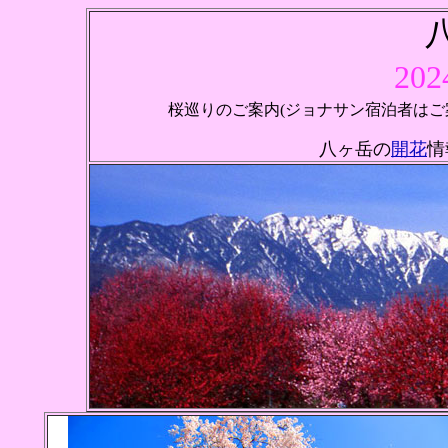
20
桜巡りのご案内(ジョナサン宿泊者は
八ヶ岳の
開花
情