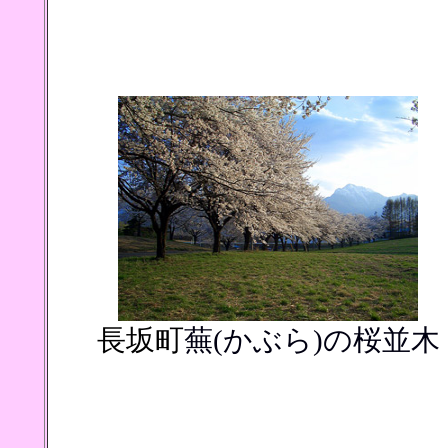
長坂町
蕪(かぶら)の桜並木