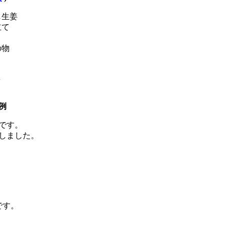
し生姜
立て
の物
ラ
例
です。
用しました。
です。