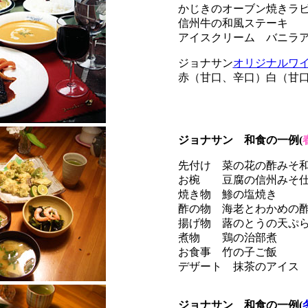
かじきのオーブン焼きラ
信州牛の和風ステーキ
アイスクリーム バニラ
ジョナサン
オリジナルワ
赤（甘口、辛口）白（甘
ジョナサン 和食の一例(
先付け 菜の花の酢みそ
お椀 豆腐の信州みそ
焼き物 鯵の塩焼き
酢の物 海老とわかめの
揚げ物 蕗のとうの天ぷ
煮物 鶏の治部煮
お食事 竹の子ご飯
デザート 抹茶のアイス
ジョナサン 和食の一例(