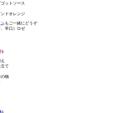
ビゴットソース
アンドオレンジ
イン
もご一緒にどうぞ
口、辛口）ロゼ
春
)
和え
仕立て
酢の物
ら
冬
)