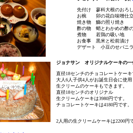
先付け 蓼科大根のおろ
お椀 卯の花白味噌仕
焼き物 鰤の照り焼き
酢の物 蛸とわかめの酢
煮物 若鶏の吸い地
お食事 黒米と松前漬け
デザート 小豆のせバニ
ジョナサン オリジナルケーキの一
直径18センチのチョコレートケーキ
大人6人子供4人がお誕生日会に使
生クリームのケーキもできます。
直径18センチのオリジナル
生クリームケーキは3980円です。
チョコレートケーキは4180円です。
2人用の生クリームケーキは2200円