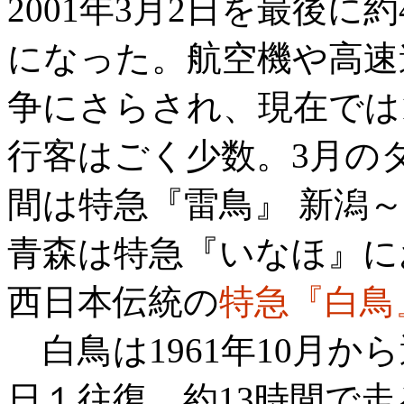
2001年3月2日を最後
になった。航空機や高速
争にさらされ、現在では
行客はごく少数。3月の
間は
特急『雷鳥』
新潟
青森は
特急『いなほ』
に
西日本伝統の
特急『白鳥
白鳥は1961年10月か
日１往復、約13時間で