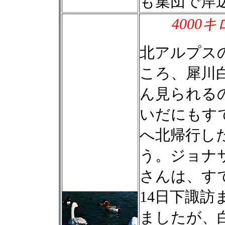
も集団で岸
4000
北アルプス
ころ、犀川
ん見られる
いだにもすで
へ北帰行し
う。ジョナ
さんは、す
14日下諏
ましたが、