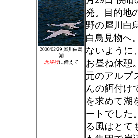
発。目的地の
野の犀川白
白鳥見物へ
ないように
2000/02/29 犀川白鳥
湖
お昼ね休憩
北帰行
に備えて
元のアルプ
んの餌付け
を求めて湖
ートでした
る風はとて