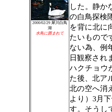
した。静か
の白鳥探検
2000/02/29 犀川白鳥
を背に北に
湖
水鳥に囲まれて
たいもので
ない為、例年
日観察されま
ハクチョウ
た後、北ア
北の空へ消
より）3月
す。そうし