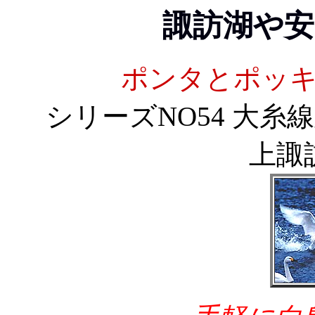
諏訪湖や安
ポンタとポッ
シリーズNO54 大糸
上諏