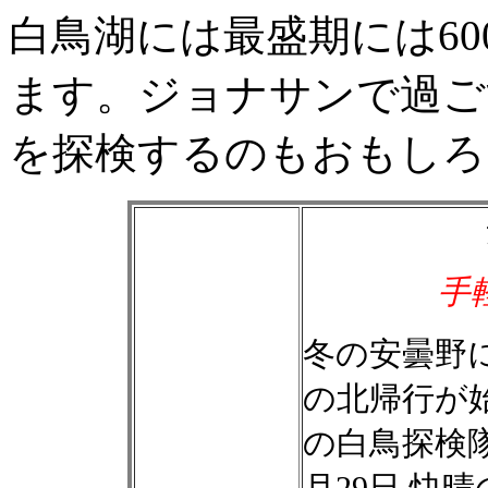
白鳥湖には最盛期には6
ます。ジョナサンで過ご
を探検するのもおもしろい
手
冬の安曇野
の北帰行が
の白鳥探検
月29日 快