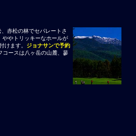
松、赤松の林でセパレートさ
、ややトリッキーなホールが
け付けます。
ジョナサンで予約
ルフコースは八ヶ岳の山麓、蓼