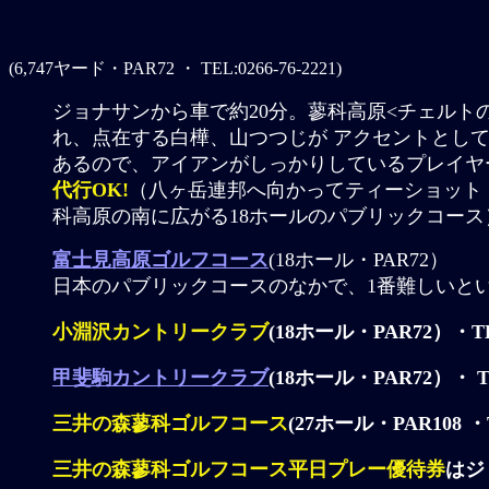
(6,747ヤード・PAR72 ・ TEL:0266-76-2221)
ジョナサンから車で約20分。蓼科高原<チェルト
れ、点在する白樺、山つつじが アクセントとし
あるので、アイアンがしっかりしているプレイヤー
代行OK!
（八ヶ岳連邦へ向かってティーショット 
科高原の南に広がる18ホールのパブリックコース
富士見高原ゴルフコース
(18ホール・PAR72）
日本のパブリックコースのなかで、1番難しいと
小淵沢カントリークラブ
(18ホール・PAR72）・TEL:
甲斐駒カントリークラブ
(18ホール・PAR72）・ TEL:
三井の森蓼科ゴルフコース
(27ホール・PAR108 ・TE
三井の森蓼科ゴルフコース平日プレー優待券
はジ