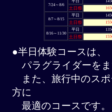
平日
145
7/24～8/6
土日祭
16
平日
145
8/7～8/15
土日祭
15
平日
135
8/16～11/30
土日祭
15
●半日体験コースは、
パラグライダーをま
また、旅行中のスポ
方に
最適のコースです。