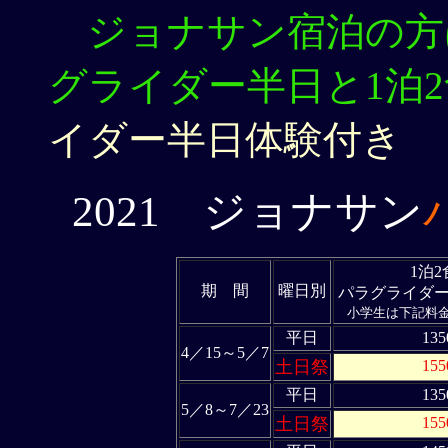
ジョナサン宿泊の方
グライダー半日と1泊
イダー半日体験付き
2021 ジョナサン
1泊
期 間
曜日別
パラグライダ
小学生は下記料金
平日
135
4／15～5／7
土日祭
15
平日
135
5／8～7／23
土日祭
15